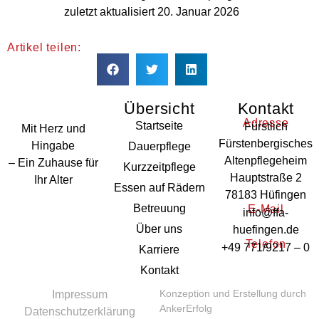
zuletzt aktualisiert
20. Januar 2026
Artikel teilen:
Übersicht
Kontakt
Adresse
Startseite
Fürstlich
Mit Herz und
Fürstenbergisches
Hingabe
Dauerpflege
Altenpflegeheim
– Ein Zuhause für
Kurzzeitpflege
Hauptstraße 2
Ihr Alter
Essen auf Rädern
78183 Hüfingen
Betreuung
E-Mail
info@ffa-
Über uns
huefingen.de
Telefon
+49 771/9217 – 0
Karriere
Kontakt
Konzeption und Erstellung durch
Impressum
AnkerErfolg
Datenschutzerklärung