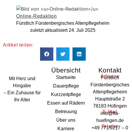
Online-Redaktion
Fürstlich Fürstenbergisches Altenpflegeheim
zuletzt aktualisiert
24. Juli 2025
Artikel teilen:
Übersicht
Kontakt
Adresse
Startseite
Fürstlich
Mit Herz und
Fürstenbergisches
Hingabe
Dauerpflege
Altenpflegeheim
– Ein Zuhause für
Kurzzeitpflege
Hauptstraße 2
Ihr Alter
Essen auf Rädern
78183 Hüfingen
Betreuung
E-Mail
info@ffa-
Über uns
huefingen.de
Telefon
+49 771/9217 – 0
Karriere